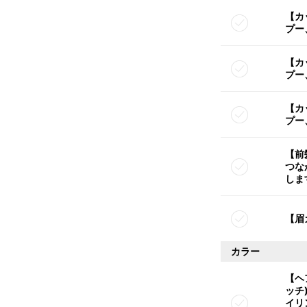
【カ
プー
【カ
プー
【カ
プー
【前
つな
しま
【眉
カラー
【ヘ
ッチ
イリ