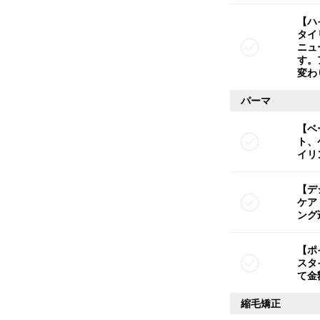
【ハ
タイ
ニュ
す。
変わ
パーマ
【ベ
ト、
イリ
【デ
ケア
ング
【ポ
スタ
て金
縮毛矯正