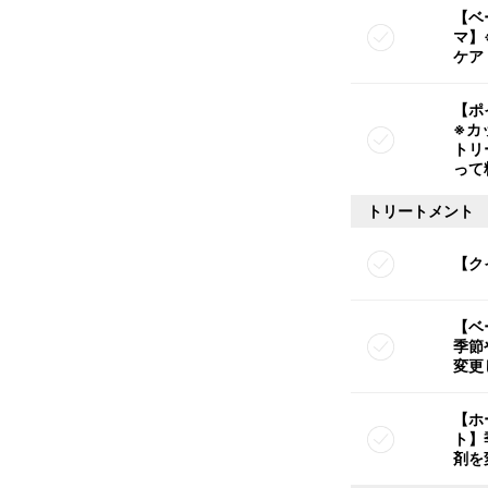
【ベ
マ】
ケア
【ポ
※カ
トリ
って
トリートメント
【ク
【ベ
季節
変更
【ホ
ト】
剤を