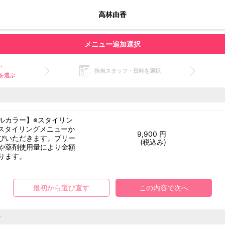
高林由香
メニュー追加選択
・
担当スタッフ・日時を選択
を選ぶ
ルカラー】※スタイリン
スタイリングメニューか
9,900 円
びいただきます。ブリー
(税込み)
や薬剤使用量により金額
ります。
最初から選び直す
この内容で次へ
ー