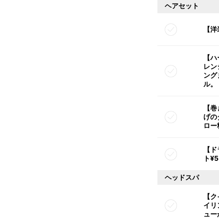
ヘアセット
【洋
【ハ
レン
ング
ル。
【巻
げの
ロー
【ド
ト¥5
ヘッドスパ
【ク
イリ
ュー