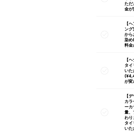
ただ
金が
【ヘ
ング
から
染め
料金
【ヘ
タイ
いた
(¥
が変
【デ
カラ
ーカ
量、
わり
タイ
いた