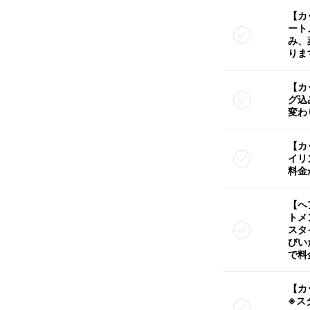
【カ
ート
み、
りま
【カ
グ込
変わ
【カ
イリ
料金
【ヘ
トメ
スタ
びい
で料
【カ
※ス