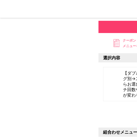
クーポン
メニュー
選択内容
【ダブ
グ別→
らお選
チ回数
が変わ
組合わせメニュ