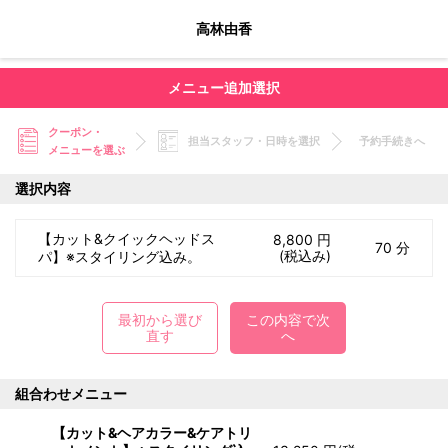
高林由香
メニュー追加選択
クーポン・
担当スタッフ・日時を選択
予約手続きへ
メニューを選ぶ
選択内容
【カット&クイックヘッドス
8,800 円
70 分
(税込み)
パ】※スタイリング込み。
最初から選び
この内容で次
直す
へ
組合わせメニュー
【カット&ヘアカラー&ケアトリ