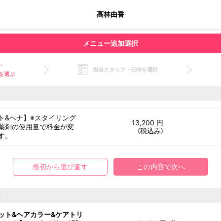
高林由香
メニュー追加選択
・
担当スタッフ・日時を選択
を選ぶ
ト&ヘナ】※スタイリング
13,200 円
薬剤の使用量で料金が変
(税込み)
す。
最初から選び直す
この内容で次へ
ー
ット&ヘアカラー&ケアトリ