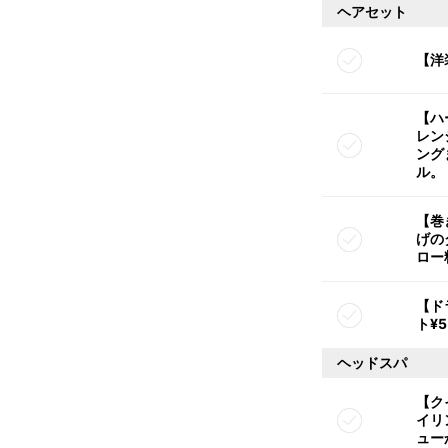
ヘアセット
【洋
【ハ
レン
ング
ル。
【巻
げの
ロー
【ド
ト¥5
ヘッドスパ
【ク
イリ
ュー