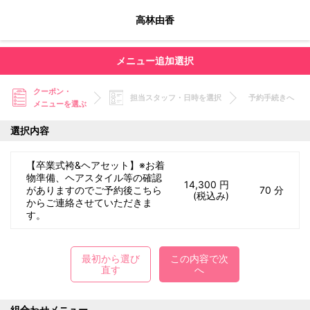
高林由香
メニュー追加選択
クーポン・
担当スタッフ・日時を選択
予約手続きへ
メニューを選ぶ
選択内容
【卒業式袴&ヘアセット】※お着
物準備、ヘアスタイル等の確認
14,300 円
がありますのでご予約後こちら
70 分
(税込み)
からご連絡させていただきま
す。
最初から選び
この内容で次
直す
へ
組合わせメニュー